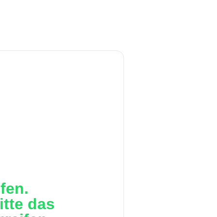
fen.
itte das