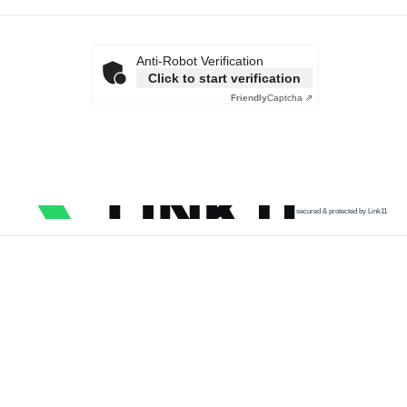
Anti-Robot Verification
Click to start verification
Friendly
Captcha ⇗
secured & protected by Link11