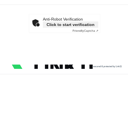
Anti-Robot Verification
Click to start verification
Friendly
Captcha ⇗
secured & protected by Link11