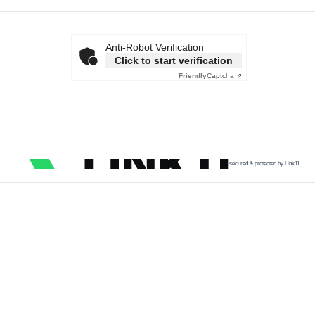
Anti-Robot Verification
Click to start verification
Friendly
Captcha ⇗
secured & protected by Link11