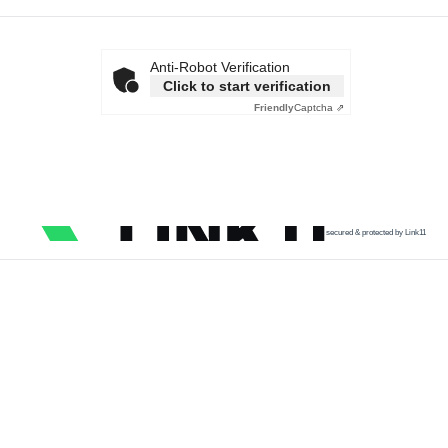
Anti-Robot Verification
Click to start verification
Friendly
Captcha ⇗
secured & protected by Link11