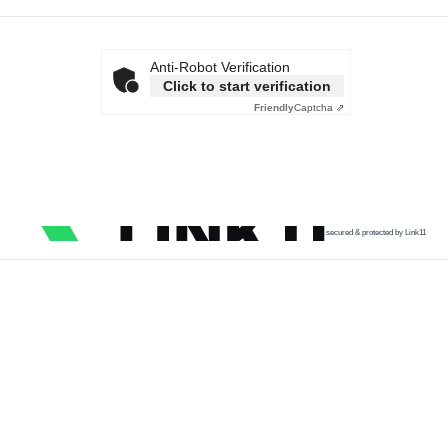
Anti-Robot Verification
Click to start verification
Friendly
Captcha ⇗
secured & protected by Link11