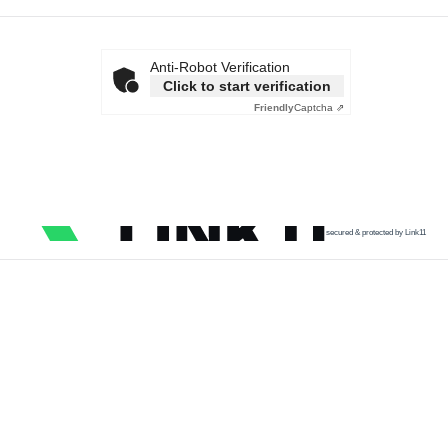
Anti-Robot Verification
Click to start verification
Friendly
Captcha ⇗
secured & protected by Link11