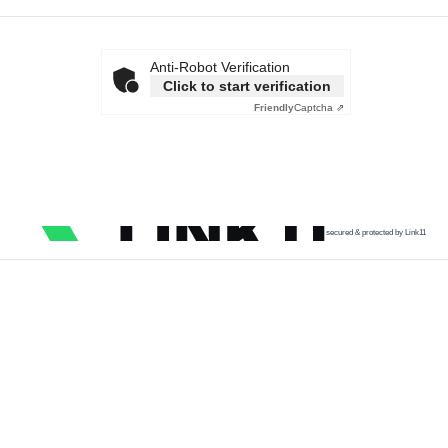
Anti-Robot Verification
Click to start verification
Friendly
Captcha ⇗
secured & protected by Link11