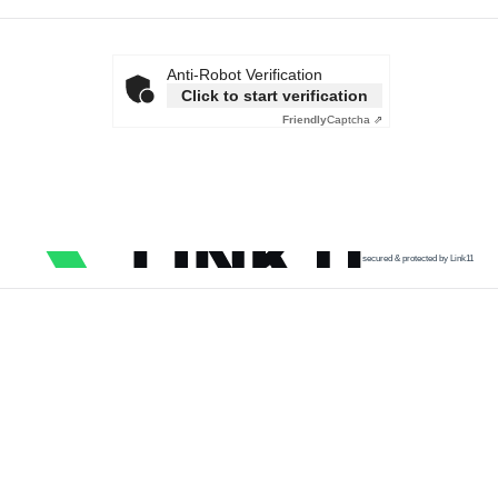
Anti-Robot Verification
Click to start verification
Friendly
Captcha ⇗
secured & protected by Link11