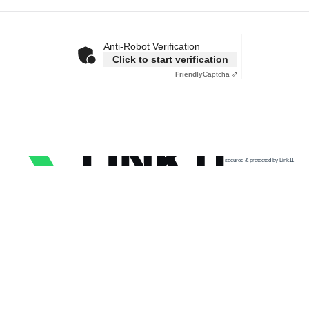
Anti-Robot Verification
Click to start verification
Friendly
Captcha ⇗
secured & protected by Link11