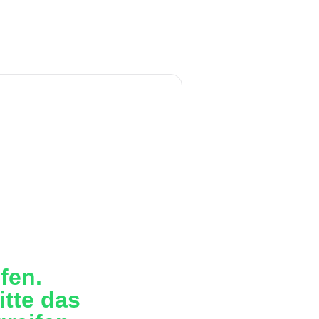
fen.
itte das